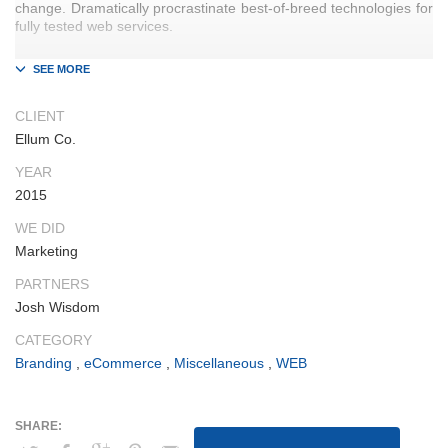
change. Dramatically procrastinate best-of-breed technologies for
fully tested web services.
Dramatically communicate focused expertise for reliable
alignments. Proactively enhance unique quality vectors and best-
of-breed information. Collaboratively build customized process.
CLIENT
Ellum Co.
YEAR
2015
WE DID
Marketing
PARTNERS
Josh Wisdom
CATEGORY
Branding
,
eCommerce
,
Miscellaneous
,
WEB