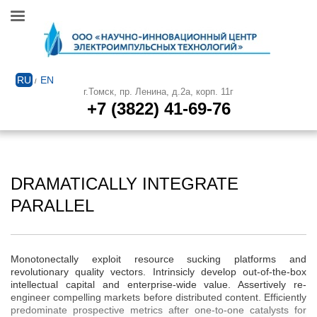
RU
EN
/
г.Томск, пр. Ленина, д.2а, корп. 11г
+7 (3822) 41-69-76
DRAMATICALLY INTEGRATE
PARALLEL
Monotonectally exploit resource sucking platforms and
revolutionary quality vectors. Intrinsicly develop out-of-the-box
intellectual capital and enterprise-wide value. Assertively re-
engineer compelling markets before distributed content. Efficiently
predominate prospective metrics after one-to-one catalysts for